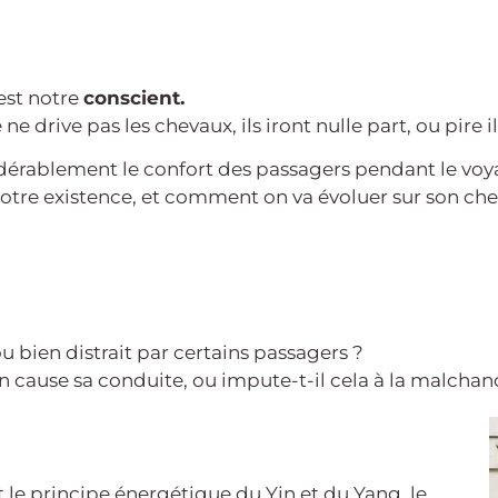
est notre
conscient.
e drive pas les chevaux, ils iront nulle part, ou pire i
dérablement le confort des passagers pendant le voya
tre existence, et comment on va évoluer sur son che
 ou bien distrait par certains passagers ?
en cause sa conduite, ou impute-t-il cela à la malchan
nt le principe énergétique du Yin et du Yang, le