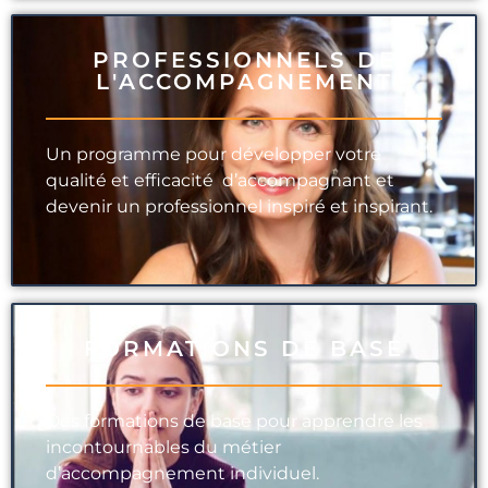
PROFESSIONNELS DE
L'ACCOMPAGNEMENT
Un programme pour développer votre
qualité et efficacité d’accompagnant et
devenir un professionnel inspiré et inspirant.
FORMATIONS DE BASE
Des formations de base pour apprendre les
incontournables du métier
d’accompagnement individuel.