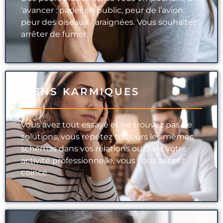
‘avancer : parler en public, peur de l’avion,
peur des oiseaux / araignées. Vous souhaitez
arrêter de fumer…
LIENS KARMIQUES
Vous avez tout essayé et ne trouvez pas de
solutions, vous répétez toujours les mêmes
schémas dans vos relations ou dans votre
activité professionnelle, vous vous sentez
coincé.