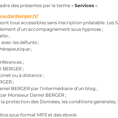
adre des présentes par le terme «
Services
».
ww.danberger.fr/
 sont tous accessibles sans inscription préalable. Les S
roulement d’un accompagnement sous hypnose ;
lle ;
vec les défunts ;
thérapeutique ;
onférences ;
el BERGER ;
inet ou à distance ;
ERGER ;
aniel BERGER par l’intermédiaire d’un blog ;
s par Monsieur Daniel BERGER ;
 la protection des Données, les conditions générales,
udios sous format MP3 et des ebook