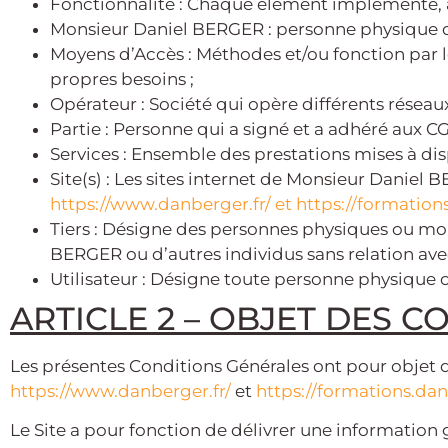
Fonctionnalité : Chaque élément implémenté, acc
Monsieur Daniel BERGER : personne physique qui
Moyens d’Accès : Méthodes et/ou fonction par les
propres besoins ;
Opérateur : Société qui opère différents réseaux
Partie : Personne qui a signé et a adhéré aux CG
Services : Ensemble des prestations mises à dis
Site(s) : Les sites internet de Monsieur Daniel B
https://www.danberger.fr/ et
https://formation
Tiers : Désigne des personnes physiques ou mo
BERGER ou d’autres individus sans relation ave
Utilisateur : Désigne toute personne physique 
ARTICLE 2 – OBJET DES C
Les présentes Conditions Générales ont pour objet de
h
ttps://www.danberger.fr/
et
https://formations.dan
Le Site a pour fonction de délivrer une informati